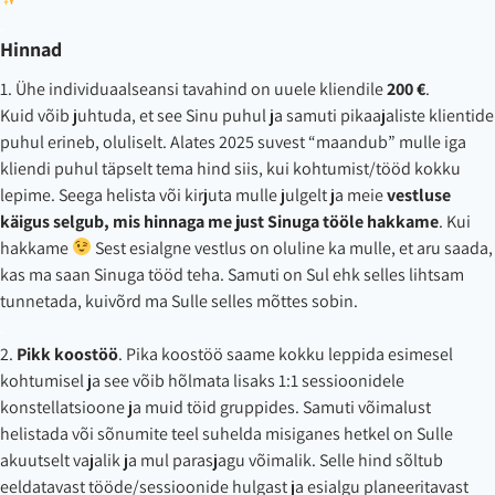
.
Hinnad
1. Ühe individuaalseansi tavahind on uuele kliendile
200 €
.
Kuid võib juhtuda, et see Sinu puhul ja samuti pikaajaliste klientide
puhul erineb, oluliselt. Alates 2025 suvest “maandub” mulle iga
kliendi puhul täpselt tema hind siis, kui kohtumist/tööd kokku
lepime. Seega helista või kirjuta mulle julgelt ja meie
vestluse
käigus selgub, mis hinnaga me just Sinuga tööle hakkame
. Kui
hakkame
Sest esialgne vestlus on oluline ka mulle, et aru saada,
kas ma saan Sinuga tööd teha. Samuti on Sul ehk selles lihtsam
tunnetada, kuivõrd ma Sulle selles mõttes sobin.
.
2.
Pikk koostöö
. Pika koostöö saame kokku leppida esimesel
kohtumisel ja see võib hõlmata lisaks 1:1 sessioonidele
konstellatsioone ja muid töid gruppides. Samuti võimalust
helistada või sõnumite teel suhelda misiganes hetkel on Sulle
akuutselt vajalik ja mul parasjagu võimalik. Selle hind sõltub
eeldatavast tööde/sessioonide hulgast ja esialgu planeeritavast