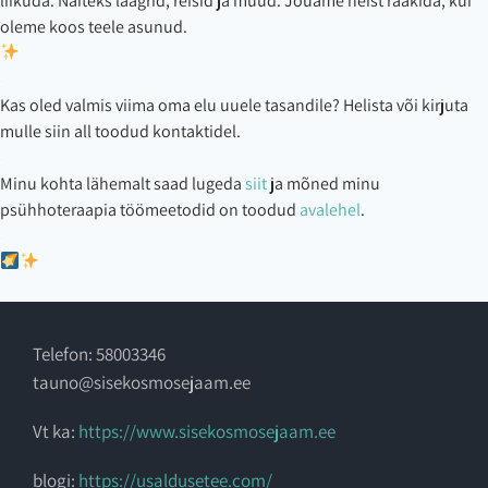
liikuda. Näiteks laagrid, reisid ja muud. Jõuame neist rääkida, kui
oleme koos teele asunud.
.
Kas oled valmis viima oma elu uuele tasandile? Helista või kirjuta
mulle siin all toodud kontaktidel.
.
Minu kohta lähemalt saad lugeda
siit
ja mõned minu
psühhoteraapia töömeetodid on toodud
avalehel
.
.
Telefon: 58003346
tauno@sisekosmosejaam.ee
Vt ka:
https://www.sisekosmosejaam.ee
blogi:
https://usaldusetee.com/