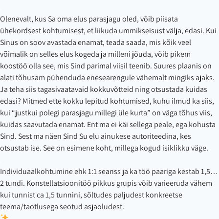
.
Olenevalt, kus Sa oma elus parasjagu oled, võib piisata
ühekordsest kohtumisest, et liikuda ummikseisust välja, edasi. Kui
Sinus on soov avastada enamat, teada saada, mis kõik veel
võimalik on selles elus kogeda ja milleni jõuda, võib pikem
koostöö olla see, mis Sind parimal viisil teenib. Suures plaanis on
alati tõhusam pühenduda enesearengule vähemalt mingiks ajaks.
Ja teha siis tagasivaatavaid kokkuvõtteid ning otsustada kuidas
edasi? Mitmed ette kokku lepitud kohtumised, kuhu ilmud ka siis,
kui “justkui polegi parasjagu millegi üle kurta” on väga tõhus viis,
kuidas saavutada enamat. Ent ma ei käi sellega peale, ega kohusta
Sind. Sest ma näen Sind Su elu ainukese autoriteedina, kes
otsustab ise. See on esimene koht, millega kogud isiklikku väge.
.
Individuaalkohtumine ehk 1:1 seanss ja ka töö paariga kestab 1,5…
2 tundi. Konstellatsioonitöö pikkus grupis võib varieeruda vähem
kui tunnist ca 1,5 tunnini, sõltudes paljudest konkreetse
teema/taotlusega seotud asjaoludest.