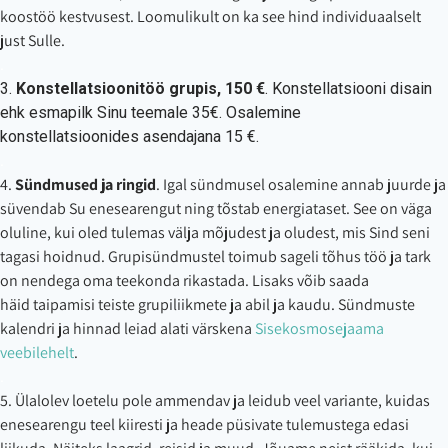
koostöö kestvusest. Loomulikult on ka see hind individuaalselt
just Sulle.
.
3.
Konstellatsioonitöö grupis, 150 €
. Konstellatsiooni disain
ehk esmapilk Sinu teemale 35€. Osalemine
konstellatsioonides asendajana 15 €.
.
4.
Sündmused ja ringid
. Igal sündmusel osalemine annab juurde ja
süvendab Su enesearengut ning tõstab energiataset. See on väga
oluline, kui oled tulemas välja mõjudest ja oludest, mis Sind seni
tagasi hoidnud. Grupisündmustel toimub sageli tõhus töö ja tark
on nendega oma teekonda rikastada. Lisaks võib saada
häid taipamisi teiste grupiliikmete ja abil ja kaudu. Sündmuste
kalendri ja hinnad leiad alati värskena
Sisekosmosejaama
veebilehelt
.
.
5. Ülalolev loetelu pole ammendav ja leidub veel variante, kuidas
enesearengu teel kiiresti ja heade püsivate tulemustega edasi