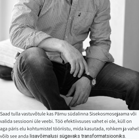
Saad tulla vastuvõtule kas Pärnu südalinna Sisekosmosejaama või
valida sessiooni üle veebi. Töö efektiivsuses vahet ei ole, küll on
aga päris elu kohtumistel tööriistu, mida kasutada, rohkem ja vahel
võib see anda
lisavõimalusi sügavaks
transformatsiooniks.