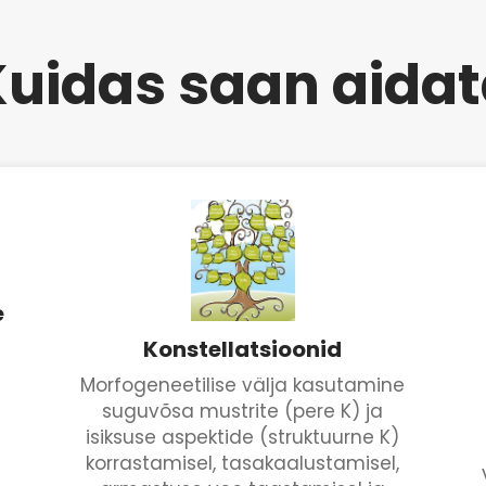
uidas saan aida
e
Konstellatsioonid
Morfogeneetilise välja kasutamine
suguvõsa mustrite (pere K) ja
isiksuse aspektide (struktuurne K)
korrastamisel, tasakaalustamisel,