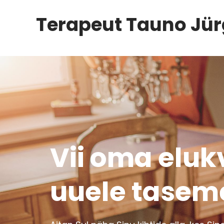
Terapeut Tauno Jür
Vii oma eluk
uuele tasem