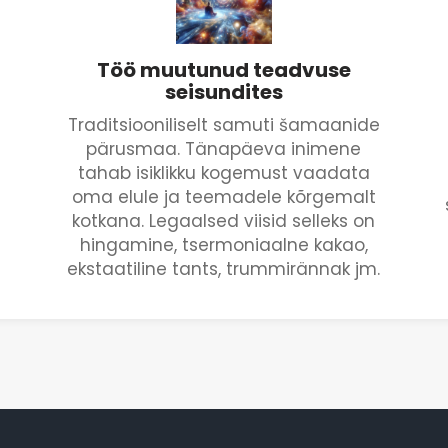
Töö muutunud teadvuse
seisundites
Traditsiooniliselt samuti šamaanide
a
pärusmaa. Tänapäeva inimene
tahab isiklikku kogemust vaadata
oma elule ja teemadele kõrgemalt
kotkana. Legaalsed viisid selleks on
hingamine, tsermoniaalne kakao,
ekstaatiline tants, trummirännak jm.