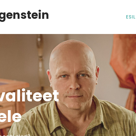
genstein
ESI
valiteet
ele