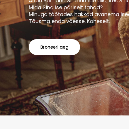
Aitan Sul näha Sinu kihtide alla, kes Sin
Mida Sina ise päriselt tahad?
Minuga töötades hakkad avanema isee
Tõusma enda väesse. Koheselt.
Broneeri aeg