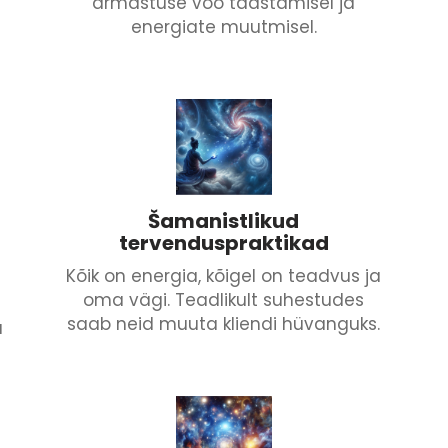
armastuse voo taastamisel ja
energiate muutmisel.
Šamanistlikud
tervenduspraktikad
Kõik on energia, kõigel on teadvus ja
oma vägi. Teadlikult suhestudes
saab neid muuta kliendi hüvanguks.
a