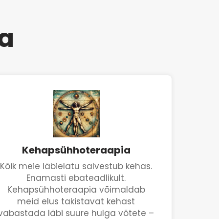
ta
Kehapsühhoteraapia
Kõik meie läbielatu salvestub kehas.
Enamasti ebateadlikult.
Kehapsühhoteraapia võimaldab
meid elus takistavat kehast
vabastada läbi suure hulga võtete –