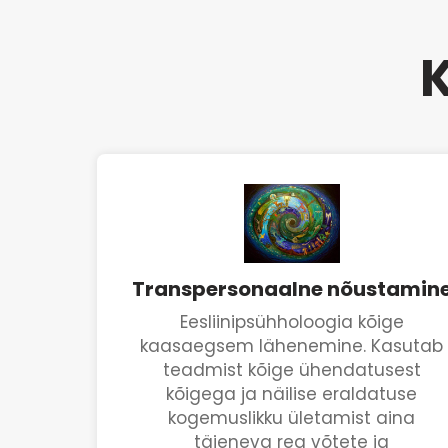
K
Transpersonaalne nõustamin
Eesliinipsühholoogia kõige
kaasaegsem lähenemine. Kasutab
teadmist kõige ühendatusest
kõigega ja näilise eraldatuse
kogemuslikku ületamist aina
täieneva rea võtete ja