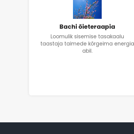
Bachi õieteraapia
Loomulik sisemise tasakaalu
taastaja taimede kõrgeima energi
abil.