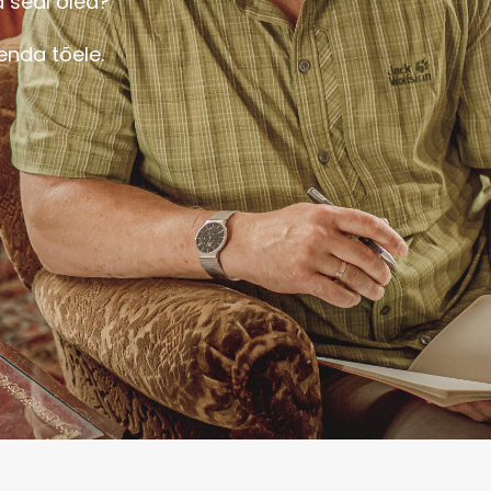
a seal oled?
nda tõele.