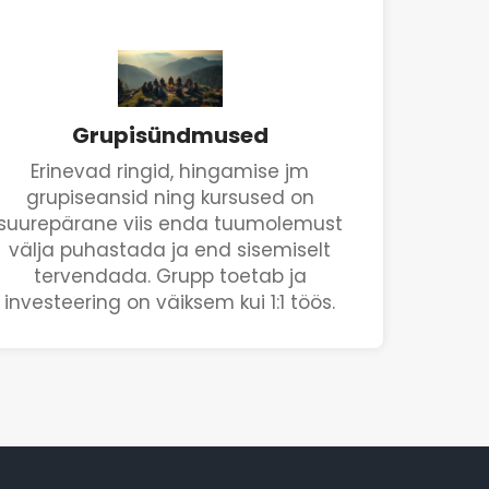
Grupisündmused
Erinevad ringid, hingamise jm
grupiseansid ning kursused on
suurepärane viis enda tuumolemust
välja puhastada ja end sisemiselt
tervendada. Grupp toetab ja
investeering on väiksem kui 1:1 töös.