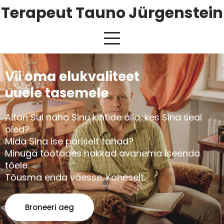
Terapeut Tauno Jürgenstein
Vii oma elukvaliteet
uuele tasemele
Aitan Sul näha Sinu kihtide alla, kes Sina seal
oled?
Mida Sina ise päriselt tahad?
Minuga töötades hakkad avanema iseenda
tõele.
Tõusma enda väesse. Koheselt.
Broneeri aeg