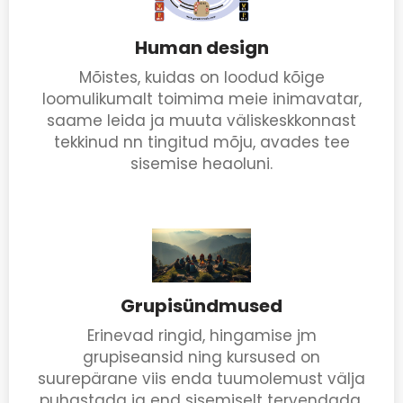
Human design
Mõistes, kuidas on loodud kõige
loomulikumalt toimima meie inimavatar,
saame leida ja muuta väliskeskkonnast
tekkinud nn tingitud mõju, avades tee
sisemise heaoluni.
Grupisündmused
Erinevad ringid, hingamise jm
grupiseansid ning kursused on
suurepärane viis enda tuumolemust välja
puhastada ja end sisemiselt tervendada.