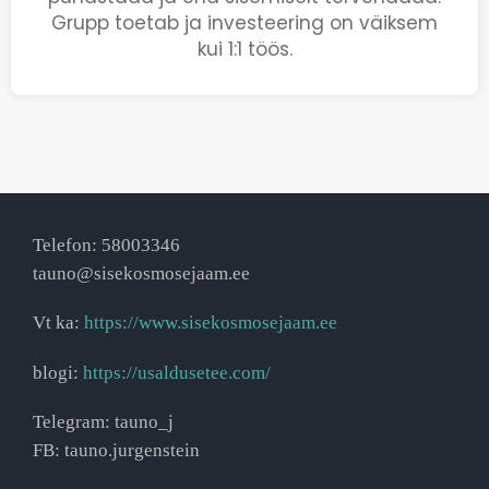
Grupp toetab ja investeering on väiksem
kui 1:1 töös.
Telefon: 58003346
tauno@sisekosmosejaam.ee
Vt ka:
https://www.sisekosmosejaam.ee
blogi:
https://usaldusetee.com/
Telegram: tauno_j
FB: tauno.jurgenstein